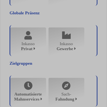
Inkassounternehmen beauftragen
Globale Präsenz
Forderungsmanagement
Spezielle Branchenlösungen
Inkasso für Privatpersonen
Inkasso
Inkasso
Privat
Gewerbe
Inkasso in Deutschland
Zielgruppen
Ausland-Inkasso weltweit
Automatisierte
Sach-
Mahnservices
Fahndung