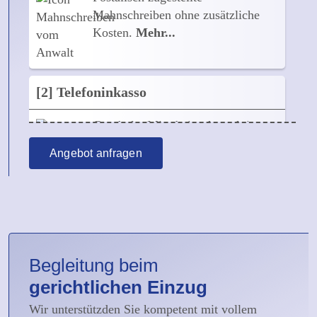
Mahnschreiben ohne zusätzliche
Kosten.
Mehr...
[2] Telefoninkasso
Geschulte Mitarbeiter kontaktieren
Schuldner konsequent, aber
Angebot anfragen
dennoch mit Feingefühl.
Mehr...
[3] Mobile Aufforderungen
Per SMS und E-Mail werden dem
Schuldner Online-
Begleitung beim
Bezahlmöglichkeiten angeboten.
gerichtlichen Einzug
Mehr...
Wir unterstützden Sie kompetent mit vollem