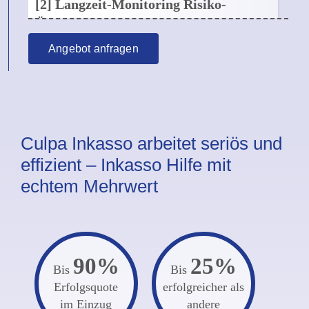
[2] Langzeit-Monitoring Risiko-
Übernahme
[6] Beantragung Haftbefehl
Angebot anfragen
Übrigens:
In Absprache mit Ihnen können
Bei Übergabe bereits titulierter Forderungen
auch Haftbefehle beantragt werden.
trägt Culpa Inkasso das volle Kostenrisiko.
Mehr...
Mehr...
Culpa Inkasso arbeitet seriös und
effizient – Inkasso Hilfe mit
echtem Mehrwert
90%
25%
Bis
Bis
Erfolgsquote
erfolgreicher als
im Einzug
andere