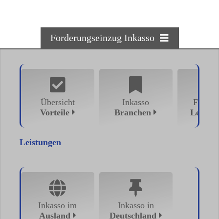
Forderungseinzug Inkasso
Willkommen beim Inkasso
Login zu meinen Fällen
Übersicht
Inkasso
Fullser
Vorteile
Branchen
Leistu
Ihr Inkasso-Dienstleister
Inkasso Vorteile auf einen Blick
Leistungen
Auskünfte Übersicht
Inkasso Blog
Inkasso im
Inkasso in
Ausland
Deutschland