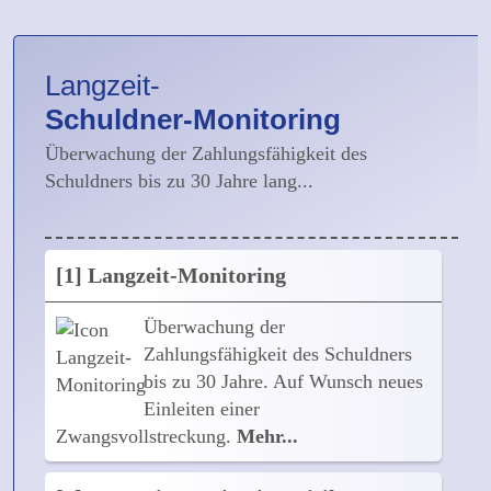
In Ihrem Auftrag leiten wir
Zwangsvollstreckungen, Lohn-,
Langzeit-
Sach- und Kontenpfändungen ein.
Schuldner-Monitoring
Mehr...
Überwachung der Zahlungsfähigkeit des
[4] Prüfung Eingehungsbetrug
Schuldners bis zu 30 Jahre lang...
Wir können eine Prüfung auf
Strafanzeige bei Verdacht auf
[1] Langzeit-Monitoring
Eingehungsbetrug veranlassen.
Mehr...
Überwachung der
Zahlungsfähigkeit des Schuldners
[5] Antrag Vermögensauskunft
bis zu 30 Jahre. Auf Wunsch neues
Einleiten einer
In Absprache mit Ihnen können wir
Zwangsvollstreckung.
Mehr...
einen Antrag auf
Vermögensauskunft stellen.
Mehr...