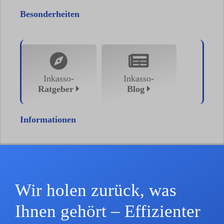
Besonderheiten
Inkasso-
Inkasso-
Ratgeber
Blog
Informationen
Wir holen zurück, was
Ihnen gehört – Effizienter