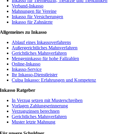
Inkasso für Tiermedizin, Tierärzte und Tierkliniken
Verband-Inkasso
Mahnungen für Vereine
Inkasso für Versicherungen
Inkasso für Zahnärzte
Allgemeines zu Inkasso
Ablauf eines Inkassoverfahrens
Außergerichtliches Mahnverfahren
Gerichtliches Mahnverfahren
Mengeninkasso für hohe Fallzahlen
Online-Inkasso
Inkasso-Service
Ihr Inkasso-Dienstleister
Culpa Inkasso: Erfahrungen und Kompetenz
Inkasso Ratgeber
In Verzug setzen mit Musterschreiben
Vorlagen Zahlungserinnerung
Verzugszinsen berechnen
Gerichtliches Mahnverfahren
Muster letzte Mahnung
Für unsere Schuldner