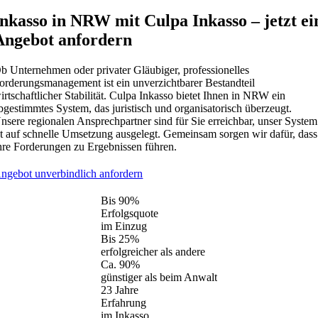
Inkasso in NRW mit Culpa Inkasso – jetzt ei
Angebot anfordern
b Unternehmen oder privater Gläubiger, professionelles
orderungsmanagement ist ein unverzichtbarer Bestandteil
irtschaftlicher Stabilität. Culpa Inkasso bietet Ihnen in NRW ein
bgestimmtes System, das juristisch und organisatorisch überzeugt.
nsere regionalen Ansprechpartner sind für Sie erreichbar, unser System
st auf schnelle Umsetzung ausgelegt. Gemeinsam sorgen wir dafür, dass
hre Forderungen zu Ergebnissen führen.
ngebot unverbindlich anfordern
Bis
90%
Erfolgsquote
im Einzug
Bis
25%
erfolgreicher als andere
Ca.
90%
günstiger als beim Anwalt
23
Jahre
Erfahrung
im Inkasso