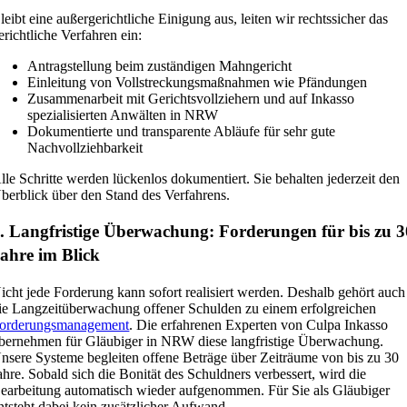
leibt eine außergerichtliche Einigung aus, leiten wir rechtssicher das
erichtliche Verfahren ein:
Antragstellung beim zuständigen Mahngericht
Einleitung von Vollstreckungsmaßnahmen wie Pfändungen
Zusammenarbeit mit Gerichtsvollziehern und auf Inkasso
spezialisierten Anwälten in NRW
Dokumentierte und transparente Abläufe für sehr gute
Nachvollziehbarkeit
lle Schritte werden lückenlos dokumentiert. Sie behalten jederzeit den
berblick über den Stand des Verfahrens.
. Langfristige Überwachung: Forderungen für bis zu 3
ahre im Blick
icht jede Forderung kann sofort realisiert werden. Deshalb gehört auch
ie Langzeitüberwachung offener Schulden zu einem erfolgreichen
orderungsmanagement
. Die erfahrenen Experten von Culpa Inkasso
bernehmen für Gläubiger in NRW diese langfristige Überwachung.
nsere Systeme begleiten offene Beträge über Zeiträume von bis zu 30
ahre. Sobald sich die Bonität des Schuldners verbessert, wird die
earbeitung automatisch wieder aufgenommen. Für Sie als Gläubiger
ntsteht dabei kein zusätzlicher Aufwand.