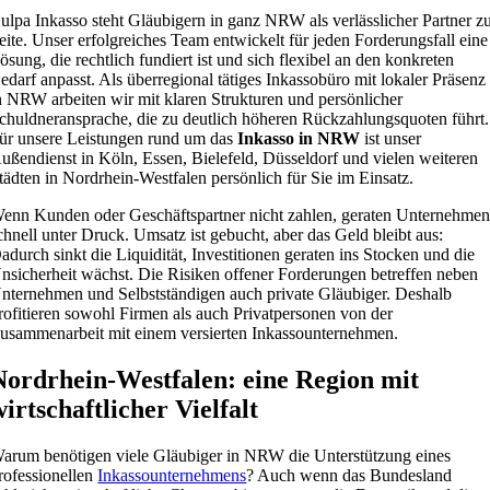
ulpa Inkasso steht Gläubigern in ganz NRW als verlässlicher Partner z
eite. Unser erfolgreiches Team entwickelt für jeden Forderungsfall eine
ösung, die rechtlich fundiert ist und sich flexibel an den konkreten
edarf anpasst. Als überregional tätiges Inkassobüro mit lokaler Präsenz
n NRW arbeiten wir mit klaren Strukturen und persönlicher
chuldneransprache, die zu deutlich höheren Rückzahlungsquoten führt.
ür unsere Leistungen rund um das
Inkasso in NRW
ist unser
ußendienst in Köln, Essen, Bielefeld, Düsseldorf und vielen weiteren
tädten in Nordrhein-Westfalen persönlich für Sie im Einsatz.
enn Kunden oder Geschäftspartner nicht zahlen, geraten Unternehme
chnell unter Druck. Umsatz ist gebucht, aber das Geld bleibt aus:
adurch sinkt die Liquidität, Investitionen geraten ins Stocken und die
nsicherheit wächst. Die Risiken offener Forderungen betreffen neben
nternehmen und Selbstständigen auch private Gläubiger. Deshalb
rofitieren sowohl Firmen als auch Privatpersonen von der
usammenarbeit mit einem versierten Inkassounternehmen.
Nordrhein-Westfalen: eine Region mit
wirtschaftlicher Vielfalt
arum benötigen viele Gläubiger in NRW die Unterstützung eines
rofessionellen
Inkassounternehmens
? Auch wenn das Bundesland