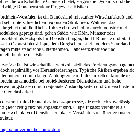
ahlreiche wirtschaftliche Chancen bietet, sorgen die Dynamik und die
ielseitige Branchenstruktur für gewisse Risiken.
ordrhein-Westfalen ist ein Bundesland mit starker Wirtschaftskraft und
it sehr unterschiedlichen regionalen Strukturen. Während das
uhrgebiet und die Rhein-Ruhr-Achse weiterhin durch Industrie und
roduktion geprägt sind, gelten Städte wie Köln, Münster oder
üsseldorf als Hotspots für Dienstleistungen, die IT-Branche und Start-
ps. In Ostwestfalen-Lippe, dem Bergischen Land und dem Sauerland
rägen mittelständische Unternehmen, Handwerksbetriebe und
ulieferbetriebe das Bild.
iese Vielfalt ist wirtschaftlich wertvoll, stellt das Forderungsmanageme
edoch regelmäßig vor Herausforderungen. Typische Risiken ergeben si
nter anderem durch lange Zahlungsziele in Industrieketten, komplexe
brechnungsmodelle bei projektbasierten Dienstleistern und hohe
erwaltungskosten durch regionale Zuständigkeiten und Unterschiede i
er Gerichtsbarkeit.
n diesem Umfeld braucht es Inkassoprozesse, die rechtlich zuverlässig
nd gleichzeitig flexibel anpassbar sind. Culpa Inkasso verbindet als
undesweit aktiver Dienstleister lokales Verständnis mit überregionaler
truktur.
ngebot unverbindlich anfordern