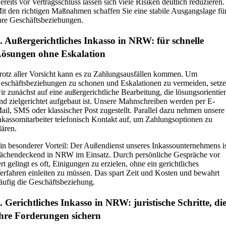
ereits vor Vertragsschluss lassen sich viele Risiken deutlich reduzieren.
it den richtigen Maßnahmen schaffen Sie eine stabile Ausgangslage fü
hre Geschäftsbeziehungen.
. Außergerichtliches Inkasso in NRW: für schnelle
ösungen ohne Eskalation
rotz aller Vorsicht kann es zu Zahlungsausfällen kommen. Um
eschäftsbeziehungen zu schonen und Eskalationen zu vermeiden, setz
ir zunächst auf eine außergerichtliche Bearbeitung, die lösungsorientier
nd zielgerichtet aufgebaut ist. Unsere Mahnschreiben werden per E-
ail, SMS oder klassischer Post zugestellt. Parallel dazu nehmen unsere
nkassomitarbeiter telefonisch Kontakt auf, um Zahlungsoptionen zu
lären.
in besonderer Vorteil: Der Außendienst unseres Inkassounternehmens i
lächendeckend in NRW im Einsatz. Durch persönliche Gespräche vor
rt gelingt es oft, Einigungen zu erzielen, ohne ein gerichtliches
erfahren einleiten zu müssen. Das spart Zeit und Kosten und bewahrt
äufig die Geschäftsbeziehung.
. Gerichtliches Inkasso in NRW: juristische Schritte, di
hre Forderungen sichern