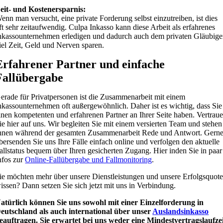
eit- und Kostenersparnis:
enn man versucht, eine private Forderung selbst einzutreiben, ist dies
ft sehr zeitaufwendig. Culpa Inkasso kann diese Arbeit als erfahrenes
nkassounternehmen erledigen und dadurch auch dem privaten Gläubige
iel Zeit, Geld und Nerven sparen.
Erfahrener Partner und einfache
Fallübergabe
erade für Privatpersonen ist die Zusammenarbeit mit einem
nkassounternehmen oft außergewöhnlich. Daher ist es wichtig, dass Sie
inen kompetenten und erfahrenen Partner an Ihrer Seite haben. Vertrau
ie hier auf uns. Wir begleiten Sie mit einem versierten Team und stehen
hnen während der gesamten Zusammenarbeit Rede und Antwort. Gern
bersenden Sie uns Ihre Fälle einfach online und verfolgen den aktuelle
allstatus bequem über Ihren gesicherten Zugang. Hier inden Sie in paar
nfos zur
Online-Fallübergabe und Fallmonitoring
.
ie möchten mehr über unsere Dienstleistungen und unsere Erfolgsquot
issen? Dann setzen Sie sich jetzt mit uns in Verbindung.
atürlich können Sie uns sowohl mit einer Einzelforderung in
eutschland als auch international über unser
Auslandsinkasso
eauftragen. Sie erwartet bei uns weder eine Mindestvertragslaufze