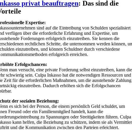
Inkasso privat beauftragen
: Das sind die
Vorteile
rofessionelle Expertise:
nkassounternehmen sind auf die Eintreibung von Schulden spezialisiert
nd verfügen über die erforderliche Erfahrung und Expertise, um
usstehende Forderungen erfolgreich einzutreiben. Sie kennen die
erschiedenen rechtlichen Schritte, die unternommen werden können, u
chulden einzutreiben, und können Schuldner durch verschiedene
ommunikationsmethoden erfolgreich erreichen.
rhöhte Erfolgschancen:
enn man versucht, eine private Forderung selbst einzutreiben, kann die
ehr schwierig sein. Culpa Inkasso hat die notwendigen Ressourcen und
ie Zeit für die erforderlichen Maßnahmen, um die ausstehende Zahlung
artnäckig einzutreiben. Dadurch erhöhen sich die Erfolgschancen
pürbar.
chutz der sozialen Beziehung:
enn es sich bei der Person, die einem persönlich Geld schuldet, um
inen Freund oder ein Familienmitglied handelt, kann die
orderungseintreibung zu Spannungen oder Streitigkeiten führen. Culpa
nkasso kann helfen, die Beziehung zu schützen, indem sie als Vermittle
uftritt und die Kommunikation zwischen den Parteien erleichtert.