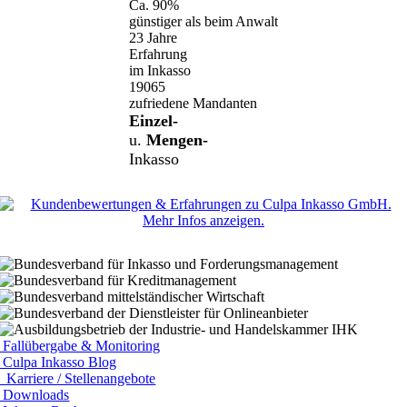
Ca.
90%
günstiger als beim Anwalt
23
Jahre
Erfahrung
im Inkasso
19065
zufriedene Mandanten
Einzel-
u.
Mengen-
Inkasso
Fallübergabe & Monitoring
Culpa Inkasso Blog
Karriere / Stellenangebote
Downloads