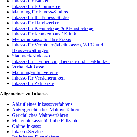
Inkasso für Banken
Inkasso für E-Commerce
Mahnung für Fitness-Studios
Inkasso für Ihr Fitness-Studio
Inkasso für Handwerker
Inkasso für Kleinbeträge & Kleinstbeträge
Inkasso für Krankenhaus / Klinik
Medizininkasso für Ihre Praxis
Inkasso für Vermieter (Mietinkasso), WEG und
Hausverwaltungen
Stadtwerke-Inkasso
Inkasso für Tiermedizin, Tierärzte und Tierkliniken
Verband-Inkasso
Mahnungen für Vereine
Inkasso für Versicherungen
Inkasso für Zahnärzte
Allgemeines zu Inkasso
Ablauf eines Inkassoverfahrens
Außergerichtliches Mahnverfahren
Gerichtliches Mahnverfahren
Mengeninkasso für hohe Fallzahlen
Online-Inkasso
Inkasso-Service