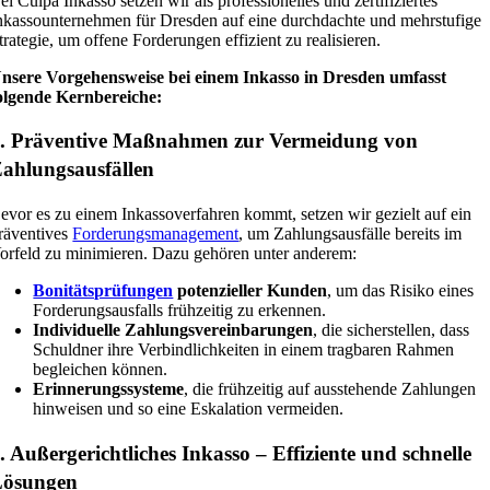
ei Culpa Inkasso setzen wir als professionelles und zertifiziertes
nkassounternehmen für Dresden auf eine durchdachte und mehrstufige
trategie, um offene Forderungen effizient zu realisieren.
nsere Vorgehensweise bei einem Inkasso in Dresden umfasst
olgende Kernbereiche:
. Präventive Maßnahmen zur Vermeidung von
ahlungsausfällen
evor es zu einem Inkassoverfahren kommt, setzen wir gezielt auf ein
räventives
Forderungsmanagement
, um Zahlungsausfälle bereits im
orfeld zu minimieren. Dazu gehören unter anderem:
Bonitätsprüfungen
potenzieller Kunden
, um das Risiko eines
Forderungsausfalls frühzeitig zu erkennen.
Individuelle Zahlungsvereinbarungen
, die sicherstellen, dass
Schuldner ihre Verbindlichkeiten in einem tragbaren Rahmen
begleichen können.
Erinnerungssysteme
, die frühzeitig auf ausstehende Zahlungen
hinweisen und so eine Eskalation vermeiden.
. Außergerichtliches Inkasso – Effiziente und schnelle
Lösungen