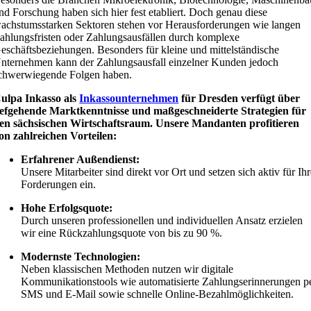
nd Forschung haben sich hier fest etabliert. Doch genau diese
achstumsstarken Sektoren stehen vor Herausforderungen wie langen
ahlungsfristen oder Zahlungsausfällen durch komplexe
eschäftsbeziehungen. Besonders für kleine und mittelständische
nternehmen kann der Zahlungsausfall einzelner Kunden jedoch
chwerwiegende Folgen haben.
ulpa Inkasso als
Inkassounternehmen
für Dresden verfügt über
iefgehende Marktkenntnisse und maßgeschneiderte Strategien für
en sächsischen Wirtschaftsraum. Unsere Mandanten profitieren
on zahlreichen Vorteilen:
Erfahrener Außendienst:
Unsere Mitarbeiter sind direkt vor Ort und setzen sich aktiv für Ih
Forderungen ein.
Hohe Erfolgsquote:
Durch unseren professionellen und individuellen Ansatz erzielen
wir eine Rückzahlungsquote von bis zu 90 %.
Modernste Technologien:
Neben klassischen Methoden nutzen wir digitale
Kommunikationstools wie automatisierte Zahlungserinnerungen p
SMS und E-Mail sowie schnelle Online-Bezahlmöglichkeiten.