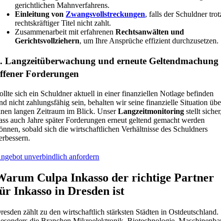
gerichtlichen Mahnverfahrens.
Einleitung von
Zwangsvollstreckungen
, falls der Schuldner trot
rechtskräftiger Titel nicht zahlt.
Zusammenarbeit mit erfahrenen
Rechtsanwälten und
Gerichtsvollziehern
, um Ihre Ansprüche effizient durchzusetzen.
. Langzeitüberwachung und erneute Geltendmachung
ffener Forderungen
ollte sich ein Schuldner aktuell in einer finanziellen Notlage befinden
nd nicht zahlungsfähig sein, behalten wir seine finanzielle Situation übe
inen langen Zeitraum im Blick. Unser
Langzeitmonitoring
stellt sicher
ass auch Jahre später Forderungen erneut geltend gemacht werden
önnen, sobald sich die wirtschaftlichen Verhältnisse des Schuldners
erbessern.
ngebot unverbindlich anfordern
Warum Culpa Inkasso der richtige Partner
für Inkasso in Dresden ist
resden zählt zu den wirtschaftlich stärksten Städten in Ostdeutschland.
esonders die Branchen Mikroelektronik, Biotechnologie, Maschinenba