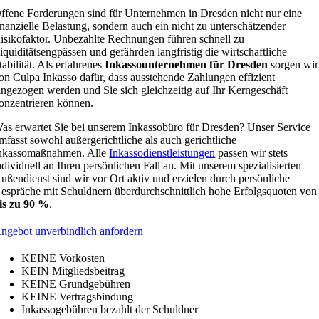
ffene Forderungen sind für Unternehmen in Dresden nicht nur eine
inanzielle Belastung, sondern auch ein nicht zu unterschätzender
isikofaktor. Unbezahlte Rechnungen führen schnell zu
iquiditätsengpässen und gefährden langfristig die wirtschaftliche
tabilität. Als erfahrenes
Inkassounternehmen für Dresden
sorgen wir
on Culpa Inkasso dafür, dass ausstehende Zahlungen effizient
ingezogen werden und Sie sich gleichzeitig auf Ihr Kerngeschäft
onzentrieren können.
as erwartet Sie bei unserem Inkassobüro für Dresden? Unser Service
mfasst sowohl außergerichtliche als auch gerichtliche
nkassomaßnahmen. Alle
Inkassodienstleistungen
passen wir stets
ndividuell an Ihren persönlichen Fall an. Mit unserem spezialisierten
ußendienst sind wir vor Ort aktiv und erzielen durch persönliche
espräche mit Schuldnern überdurchschnittlich hohe Erfolgsquoten von
is zu 90 %
.
ngebot unverbindlich anfordern
KEINE Vorkosten
KEIN Mitgliedsbeitrag
KEINE Grundgebühren
KEINE Vertragsbindung
Inkassogebühren bezahlt der Schuldner