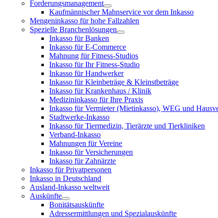
Forderungsmanagement
Kaufmännischer Mahnservice vor dem Inkasso
Mengeninkasso für hohe Fallzahlen
Spezielle Branchenlösungen
Inkasso für Banken
Inkasso für E-Commerce
Mahnung für Fitness-Studios
Inkasso für Ihr Fitness-Studio
Inkasso für Handwerker
Inkasso für Kleinbeträge & Kleinstbeträge
Inkasso für Krankenhaus / Klinik
Medizininkasso für Ihre Praxis
Inkasso für Vermieter (Mietinkasso), WEG und Hausv
Stadtwerke-Inkasso
Inkasso für Tiermedizin, Tierärzte und Tierkliniken
Verband-Inkasso
Mahnungen für Vereine
Inkasso für Versicherungen
Inkasso für Zahnärzte
Inkasso für Privatpersonen
Inkasso in Deutschland
Ausland-Inkasso weltweit
Auskünfte
Bonitätsauskünfte
Adressermittlungen und Spezialauskünfte