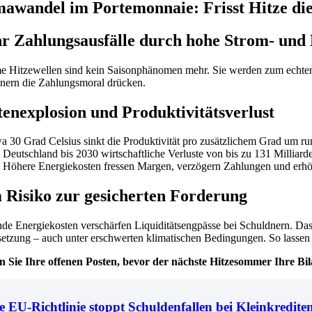
awandel im Portemonnaie: Frisst Hitze die
r Zahlungsausfälle durch hohe Strom- und
e Hitzewellen sind kein Saisonphänomen mehr. Sie werden zum echten K
nern die Zahlungsmoral drücken.
enexplosion und Produktivitätsverlust
a 30 Grad Celsius sinkt die Produktivität pro zusätzlichem Grad um run
 Deutschland bis 2030 wirtschaftliche Verluste von bis zu 131 Milliarde
 Höhere Energiekosten fressen Margen, verzögern Zahlungen und erhöhen
 Risiko zur gesicherten Forderung
nde Energiekosten verschärfen Liquiditätsengpässe bei Schuldnern. Das
etzung – auch unter erschwerten klimatischen Bedingungen. So lassen 
n Sie Ihre offenen Posten, bevor der nächste Hitzesommer Ihre Bil
 EU-Richtlinie stoppt Schuldenfallen bei Kleinkredite