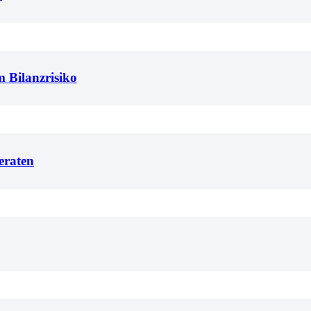
m Bilanzrisiko
eraten