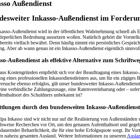
asso Außendienst
desweiter Inkasso-Außendienst im Forderu
kasso-Außendienst wird in der öffentlichen Wahrnehmung schnell als E
körperlichen Bedrohung aussetzen wollen. Natürlich gehört die Vorstell
 bereits vielfach bewährt. Denn häufig nimmt ein persönliches Gespräch
ng. Aber ab wann genau ist ein Inkasso-Außendienst eigentlich sinnvol
so-Außendienst als effektive Alternative zum Schriftwe
 aus Kostengründen empfiehlt sich vor der Beauftragung eines Inkasso-A
g eines professionellen Inkassodienstleisters aus, um für ein zügiges 
ersuche ebenso erfolglos, gilt unser bundesweiter Inkasso-Außendienst a
eine verbindliche Zahlungszusage, eine Ratenvereinbarung oder – sofer
fenthaltsort des Schuldners unbekannt ist?
ttlungen durch den bundesweiten Inkasso-Außendienst
lpa Inkasso sind wir nicht nur auf die Realisierung von Außenständen s
elsweise Recherchen vor Ort, um den genauen Aufenthaltsort und gegeben
dauernder Beharrlichkeit, die für eine hohe Erfolgsquote sorgt. Ihr Vor
im nahezu gesamten Ausland. Weitere Informationen zu unserem
Ausla