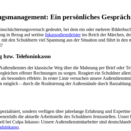
ngsmanagement: Ein persönliches Gespräc
inschüchterungsversuch gedeutet, bei dem ein oder mehrere Bilderbuch
ung in Bezug auf seriöse
Inkassodienstleister
ins Reich der Märchen, denn
 mit den Schuldnern viel Spannung aus der Situation und führt in den 
l?
g bzw. Telefoninkasso
ußendienstes der klassische Weg über die Mahnung per Brief oder Telefo
Begleichen offener Rechnungen zu sorgen. Reagiert ein Schuldner allerd
ls besonders effektiv. In erster Linie versuchen unsere Außendienstmita
n möglich – durch die Realisierung der Außenstände durch Barzahlung 
pezialisiert, sondern verfügen über jahrelange Erfahrung und Expertise
enfalls die aktuelle Arbeitsstelle des Schuldners festzustellen. Unse
teil bei Culpa Inkasso: Unsere Außendienstmitarbeiter sind deutschlandw
ndsinkasso
.