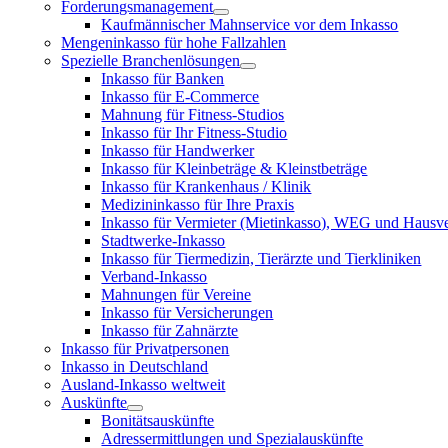
Forderungsmanagement
Kaufmännischer Mahnservice vor dem Inkasso
Mengeninkasso für hohe Fallzahlen
Spezielle Branchenlösungen
Inkasso für Banken
Inkasso für E-Commerce
Mahnung für Fitness-Studios
Inkasso für Ihr Fitness-Studio
Inkasso für Handwerker
Inkasso für Kleinbeträge & Kleinstbeträge
Inkasso für Krankenhaus / Klinik
Medizininkasso für Ihre Praxis
Inkasso für Vermieter (Mietinkasso), WEG und Hausv
Stadtwerke-Inkasso
Inkasso für Tiermedizin, Tierärzte und Tierkliniken
Verband-Inkasso
Mahnungen für Vereine
Inkasso für Versicherungen
Inkasso für Zahnärzte
Inkasso für Privatpersonen
Inkasso in Deutschland
Ausland-Inkasso weltweit
Auskünfte
Bonitätsauskünfte
Adressermittlungen und Spezialauskünfte