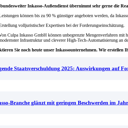
bundesweiter Inkasso-Außendienst übernimmt sehr gerne die Real
Leistungen können bis zu 90 % günstiger angeboten werden, da Inkas
Erstellung volljuristischer Expertisen bei der Forderungseinschätzung.
Von Culpa Inkasso GmbH können unbegrenzte Mengenverfahren mit hoher 
modernster Infrastruktur und cleverer High-Tech-Automatisierung an d
tieren Sie noch heute unser Inkassounternehmen. Wir erstellen I
igende Staatsverschuldung 2025: Auswirkungen auf F
asso-Branche glänzt mit geringen Beschwerden im Jah