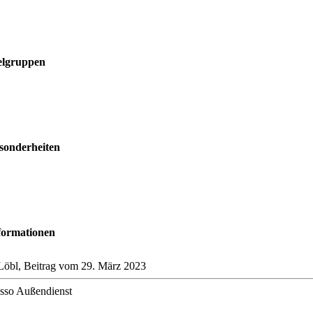
elgruppen
sonderheiten
formationen
Löbl, Beitrag vom 29. März 2023