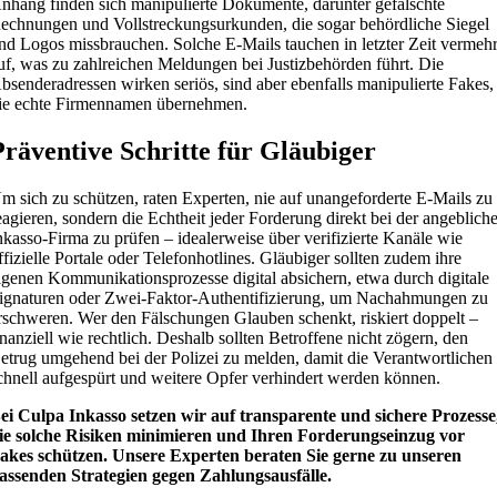
nhang finden sich manipulierte Dokumente, darunter gefälschte
echnungen und Vollstreckungsurkunden, die sogar behördliche Siegel
nd Logos missbrauchen. Solche E-Mails tauchen in letzter Zeit vermehr
uf, was zu zahlreichen Meldungen bei Justizbehörden führt. Die
bsenderadressen wirken seriös, sind aber ebenfalls manipulierte Fakes,
ie echte Firmennamen übernehmen.
Präventive Schritte für Gläubiger
m sich zu schützen, raten Experten, nie auf unangeforderte E-Mails zu
eagieren, sondern die Echtheit jeder Forderung direkt bei der angeblich
nkasso-Firma zu prüfen – idealerweise über verifizierte Kanäle wie
ffizielle Portale oder Telefonhotlines. Gläubiger sollten zudem ihre
igenen Kommunikationsprozesse digital absichern, etwa durch digitale
ignaturen oder Zwei-Faktor-Authentifizierung, um Nachahmungen zu
rschweren. Wer den Fälschungen Glauben schenkt, riskiert doppelt –
inanziell wie rechtlich. Deshalb sollten Betroffene nicht zögern, den
etrug umgehend bei der Polizei zu melden, damit die Verantwortlichen
chnell aufgespürt und weitere Opfer verhindert werden können.
ei Culpa Inkasso setzen wir auf transparente und sichere Prozesse
ie solche Risiken minimieren und Ihren Forderungseinzug vor
akes schützen. Unsere Experten beraten Sie gerne zu unseren
assenden Strategien gegen Zahlungsausfälle.