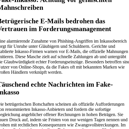
Mahnschreiben
Betrügerische E-Mails bedrohen das
Vertrauen im Forderungsmanagement
ine alarmierende Zunahme von Phishing-Angriffen im Inkassobereich
orgt für Unruhe unter Gläubigern und Schuldnern. Gerichte und
tablierte Inkasso-Firmen warnen vor E-Mails, die offizielle Mahnungen
mitieren. Diese Masche zielt auf schnelle Zahlungen ab und untergräbt
ie Glaubwürdigkeit echter Forderungseinzüge. Besonders betroffen sin
utzer von Online-Shops, da die Fakes oft mit bekannten Marken wie
roßen Händlern verknüpft werden.
Täuschend echte Nachrichten im Fake-
Inkasso
ie betrügerischen Botschaften scheinen als offizielle Aufforderungen
on renommierten Inkasso-Anbietern und fordern die sofortige
egleichung angeblicher offener Rechnungen in hohen Beträgen. Sie
auen Druck auf, indem sie Fristen von nur wenigen Tagen nennen und
rohen mit rechtlichen Konsequenzen wie Zwangsvollstreckungen. Im