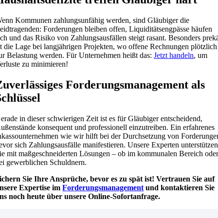
enn Kommunen zahlungsunfähig werden, sind Gläubiger die
eidtragenden: Forderungen bleiben offen, Liquiditätsengpässe häufen
ich und das Risiko von Zahlungsausfällen steigt rasant. Besonders prek
st die Lage bei langjährigen Projekten, wo offene Rechnungen plötzlich
ur Belastung werden. Für Unternehmen heißt das:
Jetzt handeln
, um
erluste zu minimieren!
Zuverlässiges Forderungsmanagement als
Schlüssel
erade in dieser schwierigen Zeit ist es für Gläubiger entscheidend,
ußenstände konsequent und professionell einzutreiben. Ein erfahrenes
nkassounternehmen wie wir hilft bei der Durchsetzung von Forderunge
evor sich Zahlungsausfälle manifestieren. Unsere Experten unterstütze
ie mit maßgeschneiderten Lösungen – ob im kommunalen Bereich ode
ei gewerblichen Schuldnern.
ichern Sie Ihre Ansprüche, bevor es zu spät ist! Vertrauen Sie auf
nsere Expertise im
Forderungsmanagement
und kontaktieren Sie
ns noch heute über unsere Online-Sofortanfrage.