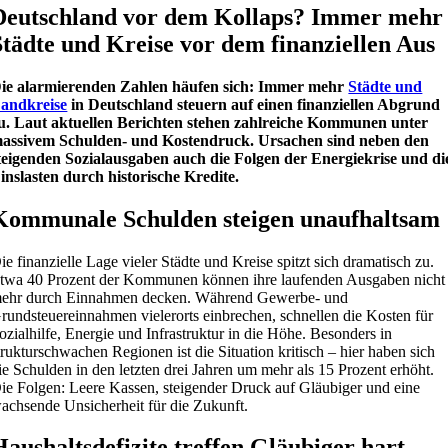
Deutschland vor dem Kollaps? Immer mehr
Städte und Kreise vor dem finanziellen Aus
ie alarmierenden Zahlen häufen sich: Immer mehr
Städte und
andkreise
in Deutschland steuern auf einen finanziellen Abgrund
u. Laut aktuellen Berichten stehen zahlreiche Kommunen unter
assivem Schulden- und Kostendruck. Ursachen sind neben den
teigenden Sozialausgaben auch die Folgen der Energiekrise und di
inslasten durch historische Kredite.
Kommunale Schulden steigen unaufhaltsam
ie finanzielle Lage vieler Städte und Kreise spitzt sich dramatisch zu.
twa 40 Prozent der Kommunen können ihre laufenden Ausgaben nicht
ehr durch Einnahmen decken. Während Gewerbe- und
rundsteuereinnahmen vielerorts einbrechen, schnellen die Kosten für
ozialhilfe, Energie und Infrastruktur in die Höhe. Besonders in
trukturschwachen Regionen ist die Situation kritisch – hier haben sich
ie Schulden in den letzten drei Jahren um mehr als 15 Prozent erhöht.
ie Folgen: Leere Kassen, steigender Druck auf Gläubiger und eine
achsende Unsicherheit für die Zukunft.
Haushaltsdefizite treffen Gläubiger hart