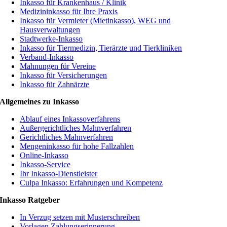
Inkasso für Krankenhaus / Klinik
Medizininkasso für Ihre Praxis
Inkasso für Vermieter (Mietinkasso), WEG und
Hausverwaltungen
Stadtwerke-Inkasso
Inkasso für Tiermedizin, Tierärzte und Tierkliniken
Verband-Inkasso
Mahnungen für Vereine
Inkasso für Versicherungen
Inkasso für Zahnärzte
Allgemeines zu Inkasso
Ablauf eines Inkassoverfahrens
Außergerichtliches Mahnverfahren
Gerichtliches Mahnverfahren
Mengeninkasso für hohe Fallzahlen
Online-Inkasso
Inkasso-Service
Ihr Inkasso-Dienstleister
Culpa Inkasso: Erfahrungen und Kompetenz
Inkasso Ratgeber
In Verzug setzen mit Musterschreiben
Vorlagen Zahlungserinnerung